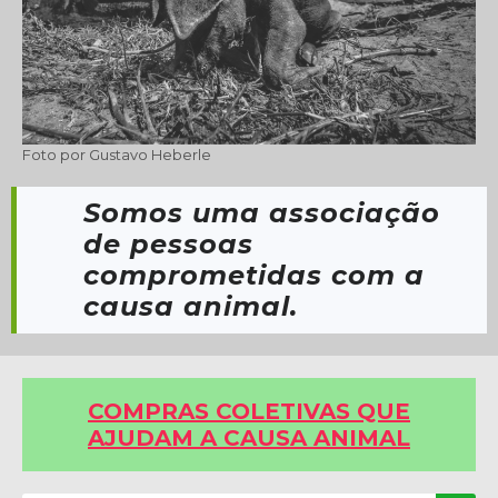
Foto por Sara Bueno Anacleto
Foto por Gustavo Heberle
Foto por Gustavo Heberle
Foto por Gustavo Heberle
Foto por Gustavo Heberle
Foto por Joice Vogel
Foto por Joice Vogel
Foto por Sara Bueno Anacleto
Foto por Sara Bueno Anacleto
Foto por Gustavo Heberle
Somos uma associação
de pessoas
comprometidas com a
causa animal.
COMPRAS COLETIVAS QUE
AJUDAM A CAUSA ANIMAL